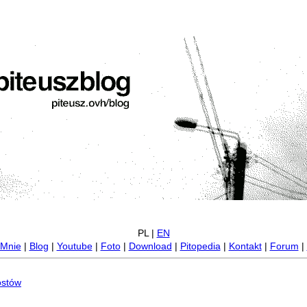
PL |
EN
Mnie
|
Blog
|
Youtube
|
Foto
|
Download
|
Pitopedia
|
Kontakt
|
Forum
|
ostów