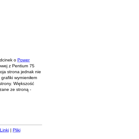
odcinek o
Power
owej z Pentium 75
oja strona jednak nie
 grafiki wymieniłem
 strony. Większość
zane ze stroną -
Linki
|
Pliki