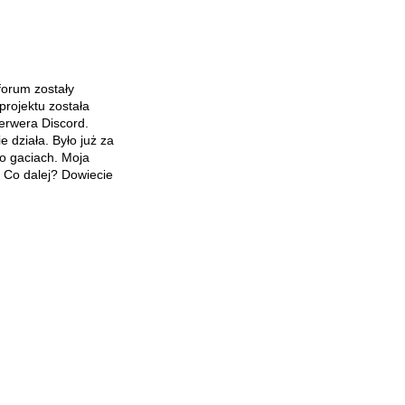
forum zostały
projektu została
serwera Discord.
e działa. Było już za
po gaciach. Moja
a. Co dalej? Dowiecie