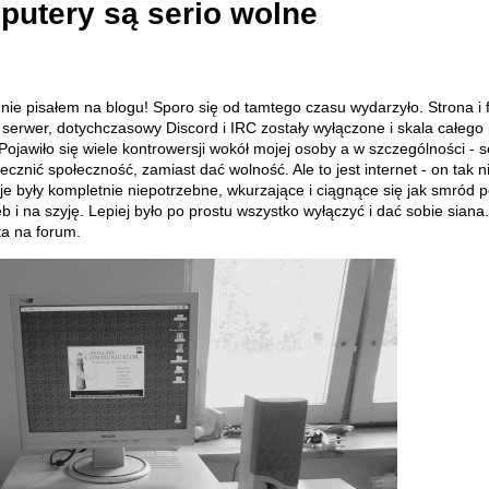
putery są serio wolne
nie pisałem na blogu! Sporo się od tamtego czasu wydarzyło. Strona i 
erwer, dotychczasowy Discord i IRC zostały wyłączone i skala całego 
ojawiło się wiele kontrowersji wokół mojej osoby a w szczególności - 
cznić społeczność, zamiast dać wolność. Ale to jest internet - on tak ni
je były kompletnie niepotrzebne, wkurzające i ciągnące się jak smród 
łeb i na szyję. Lepiej było po prostu wszystko wyłączyć i dać sobie sian
ta na forum.