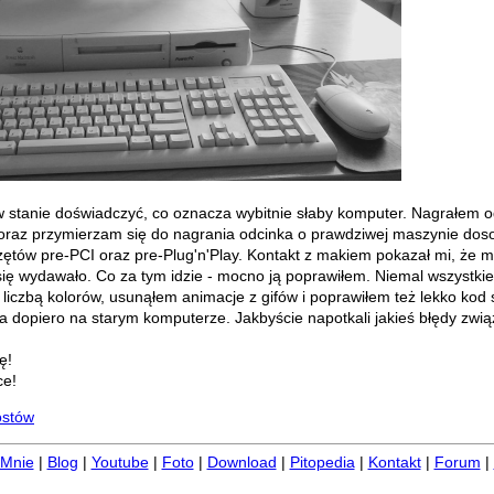
w stanie doświadczyć, co oznacza wybitnie słaby komputer. Nagrałem 
raz przymierzam się do nagrania odcinka o prawdziwej maszynie dos
zętów pre-PCI oraz pre-Plug'n'Play. Kontakt z makiem pokazał mi, że m
i się wydawało. Co za tym idzie - mocno ją poprawiłem. Niemal wszystkie
 liczbą kolorów, usunąłem animacje z gifów i poprawiłem też lekko kod
a dopiero na starym komputerze. Jakbyście napotkali jakieś błędy zwią
ę!
ce!
ostów
Mnie
|
Blog
|
Youtube
|
Foto
|
Download
|
Pitopedia
|
Kontakt
|
Forum
|