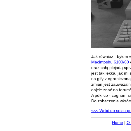
Jak również - byłem 
Macintoshu 6100/60
o
oraz całą plejadą spr
jest tak lekka, jak m
na gify z ograniczoną
zmian jest zauważaln
dajcie znać na forum!
A póki co - żegnam si
Do zobaczenia wkrót
<<< Wróć do spisu p
Home
|
O 