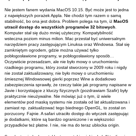
Nie jestem fanem wydania MacOS 10.15. Być może jest to jedna
z największych porażek Appla. Nie chodzi tym razem o samą
stabilność, bo ona jest dobra. Problem polega na tym, iż
MacOS
utracił dostęp do wszystkich programów 32 bitowych
.
Komputer stał się dużo mniej użyteczny. Kompatybilność
wsteczna poziom minus milion. Mac przestał być uniwersalnym
narzędziem pracy zastępującym Linuksa oraz Windowsa. Stał się
zamkniętym ogrodem, gdzie można używać tylko
pobłogosławione programy, w pobłogosławiony sposób…
Oczywiście przesadzam, ale nie było mowy o uruchomieniu
rzadkiego programu, który został stworzony w 2009 roku i nigdy
nie został zaktualizowany, nie było mowy o uruchomieniu
śmiesznej Windowsowej gierki poprzez Wine a dodatkowo
zabezpieczenia sprawiły, że rzeczy takie jak programy napisane w
Javie i korzystające z kluczy fizycznych (pozdrawiam Szafir) były
praktycznie nieużywalne. Nie mówiąc już o tym, iż wiele
elementów pod maską systemu nie została od lat aktualizowana i
zamiast np. zaktualizować tego biednego OpenGL, to został on
porzucony. Fajnie. A safari utraciło dostęp do wtyczek zastępując
je dodatkami, które są bardzo ograniczone i w większości
przypadków też płatne. I nie, nie ma do teraz ublocka origin.