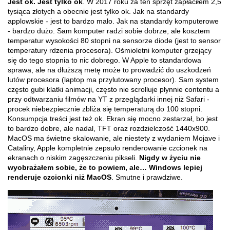
Jest ok. Jest tylko ok
. W 2017 roku za ten sprzęt zapłaciłem 2,5
tysiąca złotych a obecnie jest tylko ok. Jak na standardy
applowskie - jest to bardzo mało. Jak na standardy komputerowe
- bardzo dużo. Sam komputer radzi sobie dobrze, ale kosztem
temperatur wysokości 80 stopni na sensorze diode (jest to sensor
temperatury rdzenia procesora). Ośmioletni komputer grzejący
się do tego stopnia to nic dobrego. W Apple to standardowa
sprawa, ale na dłuższą metę może to prowadzić do uszkodzeń
lutów procesora (laptop ma przylutowany procesor). Sam system
często gubi klatki animacji, często nie scrolluje płynnie contentu a
przy odtwarzaniu filmów na YT z przeglądarki innej niż Safari -
procek niebezpiecznie zbliża się temperaturą do 100 stopni.
Konsumpcja treści jest też ok. Ekran się mocno zestarzał, bo jest
to bardzo dobre, ale nadal, TFT oraz rozdzielczość 1440x900.
MacOS ma świetne skalowanie, ale niestety z wydaniem Mojave i
Cataliny, Apple kompletnie zepsuło renderowanie czcionek na
ekranach o niskim zagęszczeniu pikseli.
Nigdy w życiu nie
wyobrażałem sobie, że to powiem, ale… Windows lepiej
renderuje czcionki niż MacOS
. Smutne i prawdziwe.