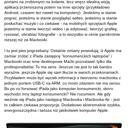
portami na zrobionymi na kolanie, lecz wręcz idealną wizją
aplikacji przenoszoną potem na inne sprzęty (przykładowo
Android, czasem też nawet na komputery). Jesteśmy w stanie
pograć, jesteśmy w stanie pooglądać wideo, jesteśmy w stanie
posłuchać muzyki i co ciekawe - na mobilnych sprzętach Apple
jesteśmy w stanie tworzyć wideo i je edytować, tworzyć grafikę,
rysować, obrabiać fotografie - a to wszystko w cenie parokrotnie
niższej niż za Macbooki.
I tu jest pies pogrzebany. Ostatnie zmiany powodują, iż Apple ma
zamiar zrobić z iPada zastępcę “konsumenckich laptopów” i
Macbooki oraz inne desktopowe Maćki pozostawić tylko dla
profesjonalistów. To ma sens. Jeszcze nie jest to tak bardzo
wyraźne, jeszcze Apple się sam tłucze w swoich przekonaniach.
Przykładem może być wyciek informacji o tworzeniu macbooka z
jednym portem USB-C na ARM, co moim zdaniem nie ma sensu.
Bo po co forsować iPada jako komputer konsumencki, skoro
wychodzi inny laptop konsumencki? Nie rozumiem. Ale gdy
weźmie się iPada jako następcę Macbooka i Macbooka Air - jest
to całkiem ciekawa propozycja. Dodatkowo ekstremalnie szybka,
energooszczędna i tańsza niż jakikolwiek komputer Apple.