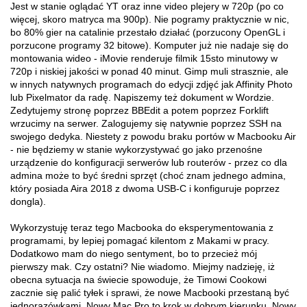
Jest w stanie oglądać YT oraz inne video plejery w 720p (po co
więcej, skoro matryca ma 900p). Nie pogramy praktycznie w nic,
bo 80% gier na catalinie przestało działać (porzucony OpenGL i
porzucone programy 32 bitowe). Komputer już nie nadaje się do
montowania wideo - iMovie renderuje filmik 15sto minutowy w
720p i niskiej jakości w ponad 40 minut. Gimp muli strasznie, ale
w innych natywnych programach do edycji zdjęć jak Affinity Photo
lub Pixelmator da radę. Napiszemy też dokument w Wordzie.
Zedytujemy stronę poprzez BBEdit a potem poprzez Forklift
wrzucimy na serwer. Zalogujemy się natywnie poprzez SSH na
swojego dedyka. Niestety z powodu braku portów w Macbooku Air
- nie będziemy w stanie wykorzystywać go jako przenośne
urządzenie do konfiguracji serwerów lub routerów - przez co dla
admina może to być średni sprzęt (choć znam jednego admina,
który posiada Aira 2018 z dwoma USB-C i konfiguruje poprzez
dongla).
Wykorzystuję teraz tego Macbooka do eksperymentowania z
programami, by lepiej pomagać kilentom z Makami w pracy.
Dodatkowo mam do niego sentyment, bo to przecież mój
pierwszy mak. Czy ostatni? Nie wiadomo. Miejmy nadzieję, iż
obecna sytuacja na świecie spowoduje, że Timowi Cookowi
zacznie się palić tyłek i sprawi, że nowe Macbooki przestaną być
jednorazówkami. Nowy Mac Pro to krok w dobrym kierunku. Nowy