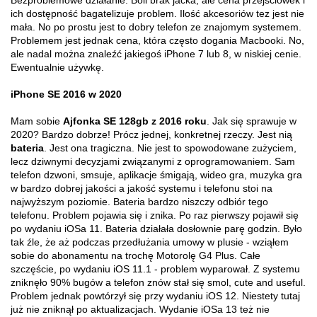
Bezproblemowe działanie. Boli brak jacka, ale cena przejściówek i
ich dostępność bagatelizuje problem. Ilość akcesoriów tez jest nie
mała. No po prostu jest to dobry telefon ze znajomym systemem.
Problemem jest jednak cena, która często dogania Macbooki. No,
ale nadal można znaleźć jakiegoś iPhone 7 lub 8, w niskiej cenie.
Ewentualnie używkę.
iPhone SE 2016 w 2020
Mam sobie
Ajfonka SE 128gb z 2016 roku
. Jak się sprawuje w
2020? Bardzo dobrze! Prócz jednej, konkretnej rzeczy. Jest nią
bateria
. Jest ona tragiczna. Nie jest to spowodowane zużyciem,
lecz dziwnymi decyzjami związanymi z oprogramowaniem. Sam
telefon dzwoni, smsuje, aplikacje śmigają, wideo gra, muzyka gra
w bardzo dobrej jakości a jakość systemu i telefonu stoi na
najwyższym poziomie. Bateria bardzo niszczy odbiór tego
telefonu. Problem pojawia się i znika. Po raz pierwszy pojawił się
po wydaniu iOSa 11. Bateria działała dosłownie parę godzin. Było
tak źle, że aż podczas przedłużania umowy w plusie - wziąłem
sobie do abonamentu na trochę Motorolę G4 Plus. Całe
szczęście, po wydaniu iOS 11.1 - problem wyparował. Z systemu
zniknęło 90% bugów a telefon znów stał się smol, cute and useful.
Problem jednak powtórzył się przy wydaniu iOS 12. Niestety tutaj
już nie zniknął po aktualizacjach. Wydanie iOSa 13 też nie