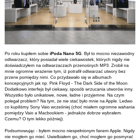
Po roku kupiłem sobie
iPoda Nano 5G
. Był to mocno niezawodny
odtwarzacz, który posiadał wiele ciekawostek, których nigdy nie
doświadczyłem na odtwarzaczach przenośnych MP3. Zrobił na
mnie ogromne wrażenie tym, iż potrafił odtwarzać utwory bez
przerw pomiędzy nimi. Co przydawało się w albumach
koncepcyjnych jak np. Pink Floyd - The Dark Side of the Moon.
Dodatkowo interfejs był ciekawy, sposób wrzucania utworów inny.
Wszystko było unikatowe, nowe, ładne i przyjemne. Na czym
polegał problem? Na tym, że nie stać było mnie na Apple. Ledwo
co kupiliśmy Sony Vaio wcześniej (choć miałem ogromne wahania
pomiędzy Vaio a Macbookiem - jednakże dobrze wybrałem.
Czemu? O tym lekko później).
Podsumowując - byłem mocno niespełnionym fanem Apple. Nigdy
nie mogłem go mieć. Uwielbiałem go, choć mogłem go posmyrać