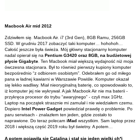
Macbook Air mid 2012
Zdziwiłem się. Macbook Air. i7 (3rd Gen), 8GB Ramu, 256GB
SSD. W grudniu 2017 zobaczyć taki komputer… hohohoh…
Całość jeszcze była świeża. Mój główny stacjonarny komputer
nadal opierał się na
Pentium G3420 oraz 8GB, na budżetowej
płycie Gigabyte
. Ten Macbook miał większą wydajność niż moja
ówczesna stacjonara. Był to również pierwszy kupiony komputer
bezpośrednio “z odbiorem osobistym”. Odebrałem go od miłego
pana w ładnej kawiarni w Warszawie Powiśle. Komputer okazał
się lekko wadliwy. Miał nieoryginalną baterię, co spowodowało to,
iż komputer jej nie wykrywał. A jak Macbook Air nie ma baterii -
przykręca procesor do trybu “awaryjnego” - czyli max 1GHz.
Laptop na początek strasznie mi zamulał i nie wiedziałem czemu.
Dopiero
Intel Power Gadget
powiedział prawdę o problemie. Po
paru serwisach - znalazłem ten jeden, gdzie zostało to
naprawione. Do teraz polecam
iMad
wszystkim. Sam laptop przez
2018 i większą część 2019 roku był świetny. A potem…
A potem pojawiła się Catalina i stał się jeden wielki ch*j