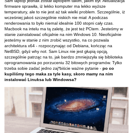
Sam laptop jednak został laptopem takim, jakim był. Aktualizacja
firmware sprawiła, iż lekko komputer ma lekko wyższe
temperatury, ale to nie jest aż tak wielki problem. Szczególnie, iż
wcześniej jakoś szczególnie niskich nie miał. A podczas
renderowania to było niemal idealnie 100 stopni cały czas.
Macbook na intelu ma tą zaletę, że jest też PCtem. Jesteśmy w
stanie zainstalować oficjalnie na nim Windows 10. Nieoficjalnie
jesteśmy w stanie z nim zrobić wszystko, na co pozwala
architektura x64 - rozpoczynając od Debiana, kończąc na
NetBSD, gdyż why not. Sam Linux nie jest głupią opcją,
szczególnie patrząc na to, jak bardzo zmniejszyła się biblioteka
oprogramowania po porzuceniu 32 bitowych programów. Tylko
trzeba sobie zadać jedno zaj*biście ważne pytanie -
po co
kupiliśmy tego maka za tyle kasy, skoro mamy na nim
instalować Linuksa lub Windowsa?