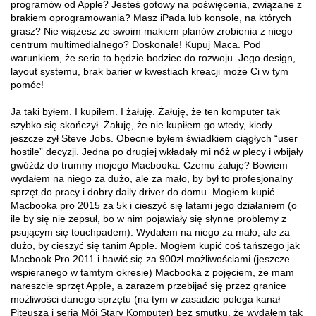
programów od Apple? Jesteś gotowy na poświęcenia, związane z
brakiem oprogramowania? Masz iPada lub konsole, na których
grasz? Nie wiążesz ze swoim makiem planów zrobienia z niego
centrum multimedialnego? Doskonale! Kupuj Maca. Pod
warunkiem, że serio to będzie bodziec do rozwoju. Jego design,
layout systemu, brak barier w kwestiach kreacji może Ci w tym
pomóc!
Ja taki byłem. I kupiłem. I żałuję. Żałuję, że ten komputer tak
szybko się skończył. Żałuję, że nie kupiłem go wtedy, kiedy
jeszcze żył Steve Jobs. Obecnie byłem świadkiem ciągłych “user
hostile” decyzji. Jedna po drugiej wkładały mi nóż w plecy i wbijały
gwóźdź do trumny mojego Macbooka. Czemu żałuję? Bowiem
wydałem na niego za dużo, ale za mało, by był to profesjonalny
sprzęt do pracy i dobry daily driver do domu. Mogłem kupić
Macbooka pro 2015 za 5k i cieszyć się latami jego działaniem (o
ile by się nie zepsuł, bo w nim pojawiały się słynne problemy z
psującym się touchpadem). Wydałem na niego za mało, ale za
dużo, by cieszyć się tanim Apple. Mogłem kupić coś tańszego jak
Macbook Pro 2011 i bawić się za 900zł możliwościami (jeszcze
wspieranego w tamtym okresie) Macbooka z pojęciem, że mam
nareszcie sprzęt Apple, a zarazem przebijać się przez granice
możliwości danego sprzętu (na tym w zasadzie polega kanał
Piteusza i seria Mój Stary Komputer) bez smutku, że wydałem tak