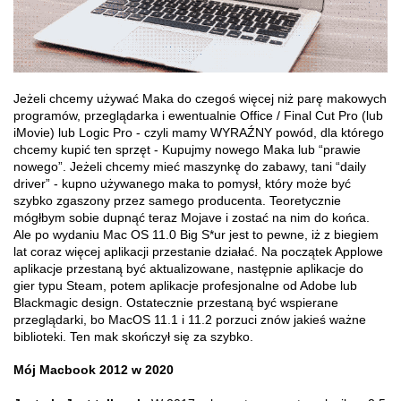
Jeżeli chcemy używać Maka do czegoś więcej niż parę makowych
programów, przeglądarka i ewentualnie Office / Final Cut Pro (lub
iMovie) lub Logic Pro - czyli mamy WYRAŹNY powód, dla którego
chcemy kupić ten sprzęt - Kupujmy nowego Maka lub “prawie
nowego”. Jeżeli chcemy mieć maszynkę do zabawy, tani “daily
driver” - kupno używanego maka to pomysł, który może być
szybko zgaszony przez samego producenta. Teoretycznie
mógłbym sobie dupnąć teraz Mojave i zostać na nim do końca.
Ale po wydaniu Mac OS 11.0 Big S*ur jest to pewne, iż z biegiem
lat coraz więcej aplikacji przestanie działać. Na początek Applowe
aplikacje przestaną być aktualizowane, następnie aplikacje do
gier typu Steam, potem aplikacje profesjonalne od Adobe lub
Blackmagic design. Ostatecznie przestaną być wspierane
przeglądarki, bo MacOS 11.1 i 11.2 porzuci znów jakieś ważne
biblioteki. Ten mak skończył się za szybko.
Mój Macbook 2012 w 2020