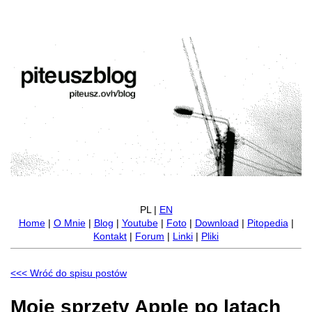
PL |
EN
Home
|
O Mnie
|
Blog
|
Youtube
|
Foto
|
Download
|
Pitopedia
|
Kontakt
|
Forum
|
Linki
|
Pliki
<<< Wróć do spisu postów
Moje sprzęty Apple po latach