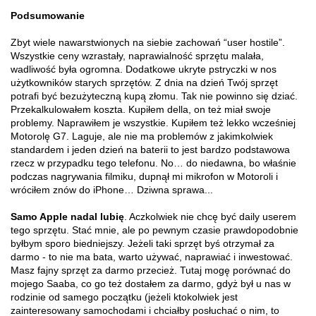
Podsumowanie
Zbyt wiele nawarstwionych na siebie zachowań “user hostile”.
Wszystkie ceny wzrastały, naprawialność sprzętu malała,
wadliwość była ogromna. Dodatkowe ukryte pstryczki w nos
użytkowników starych sprzętów. Z dnia na dzień Twój sprzęt
potrafi być bezużyteczną kupą złomu. Tak nie powinno się dziać.
Przekalkulowałem koszta. Kupiłem della, on też miał swoje
problemy. Naprawiłem je wszystkie. Kupiłem też lekko wcześniej
Motorolę G7. Laguje, ale nie ma problemów z jakimkolwiek
standardem i jeden dzień na baterii to jest bardzo podstawowa
rzecz w przypadku tego telefonu. No… do niedawna, bo właśnie
podczas nagrywania filmiku, dupnął mi mikrofon w Motoroli i
wróciłem znów do iPhone… Dziwna sprawa...
Samo Apple nadal lubię
. Aczkolwiek nie chcę być daily userem
tego sprzętu. Stać mnie, ale po pewnym czasie prawdopodobnie
byłbym sporo biedniejszy. Jeżeli taki sprzęt byś otrzymał za
darmo - to nie ma bata, warto używać, naprawiać i inwestować.
Masz fajny sprzęt za darmo przecież. Tutaj mogę porównać do
mojego Saaba, co go też dostałem za darmo, gdyż był u nas w
rodzinie od samego początku (jeżeli ktokolwiek jest
zainteresowany samochodami i chciałby posłuchać o nim, to