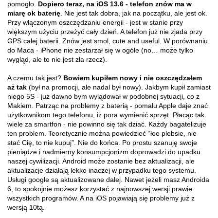
pomogło.
Dopiero teraz, na iOS 13.6 - telefon znów ma w
miarę ok baterię
. Nie jest tak dobra, jak na początku, ale jest ok.
Przy włączonym oszczędzaniu energii - jest w stanie przy
większym użyciu przeżyć cały dzień. A telefon już nie zjada przy
GPS całej baterii. Znów jest smol, cute and useful. W porównaniu
do Maca - iPhone nie zestarzał się w ogóle (no… może tylko
wygląd, ale to nie jest zła rzecz).
A czemu tak jest?
Bowiem kupiłem nowy i nie oszczędzałem
aż tak
(był na promocji, ale nadal był nowy). Jakbym kupił zamiast
niego 5S - już dawno bym wylądował w podobnej sytuacji, co z
Makiem. Patrząc na problemy z baterią - pomału Apple daje znać
użytkownikom tego telefonu, iż pora wymienić sprzęt. Płacąc tak
wiele za smartfon - nie powinno się tak dziać. Każdy bagatelizuje
ten problem. Teoretycznie można powiedzieć “łee plebsie, nie
stać Cię, to nie kupuj”. Nie do końca. Po prostu szanuję swoje
pieniądze i nadmierny konsumpcjonizm doprowadzi do upadku
naszej cywilizacji. Android może zostanie bez aktualizacji, ale
aktualizacje działają lekko inaczej w przypadku tego systemu.
Usługi google są aktualizowane dalej. Nawet jeżeli masz Androida
6, to spokojnie możesz korzystać z najnowszej wersji prawie
wszystkich programów. A na iOS pojawiają się problemy już z
wersją 10tą.