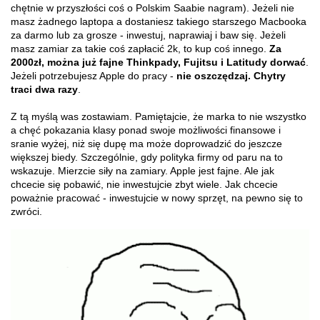
chętnie w przyszłości coś o Polskim Saabie nagram). Jeżeli nie
masz żadnego laptopa a dostaniesz takiego starszego Macbooka
za darmo lub za grosze - inwestuj, naprawiaj i baw się. Jeżeli
masz zamiar za takie coś zapłacić 2k, to kup coś innego.
Za
2000zł, można już fajne Thinkpady, Fujitsu i Latitudy dorwać
.
Jeżeli potrzebujesz Apple do pracy -
nie oszczędzaj. Chytry
traci dwa razy
.
Z tą myślą was zostawiam. Pamiętajcie, że marka to nie wszystko
a chęć pokazania klasy ponad swoje możliwości finansowe i
sranie wyżej, niż się dupę ma może doprowadzić do jeszcze
większej biedy. Szczególnie, gdy polityka firmy od paru na to
wskazuje. Mierzcie siły na zamiary. Apple jest fajne. Ale jak
chcecie się pobawić, nie inwestujcie zbyt wiele. Jak chcecie
poważnie pracować - inwestujcie w nowy sprzęt, na pewno się to
zwróci.