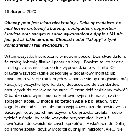
16 Sierpnia 2020
Obecny post jest lekko nieaktualny - Della sprzedałem, bo
miał liczne problemy z baterią, touchpadem, supportem
Linuksa oraz samym w sobie wykonaniem a Apple z M1 nie
jest już aż takie okropne. Chociaż nadal "fakapy" z tymi
komputerami i tak wychodzą :^)
Witam wszystkich serdecznie w nowym poście. Dziś stwierdziłem,
że zrobię hybrydę filmika i postu na blogu. Bowiem to, co będzie
na blogu zapisane - będzie też wypowiedziane w filmiku. Co
prawda wszystko ładnie udekoruję w dodatkowy montaż lub
nawet improwizacje (na których w zasadzie się opiera głównie mój
kanał), by wszystko było bardziej dopasowane do standardów
pasujących do realiów na Youtube. O czym dziś będziemy mówić?
O bardzo ciekawym i mocno kontrowersyjnym temacie, czyli o
sprzętach apple.
O moich sprzętach Apple po latach
. Niby
kogo to obchodzi… no, ale mam wyjątkowo dużo do powiedzenia.
Szczególnie, że już ich nie używam. Co prawda, zrobiłem sobie
tydzień z Apple, by sobie wszystko przypomnieć, lecz już
powróciłem do swoich obecnych sprzętów... A właściwie do Della,
bo iPhone został, gdyż w Motoroli dupnął mi mikrofon. Ale... Nie